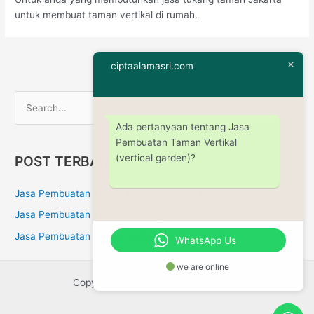
untuk membuat taman vertikal di rumah.
Next Post
→
ciptaalamasri.com
S
Ada pertanyaan tentang Jasa
e
Pembuatan Taman Vertikal
a
(vertical garden)?
POST TERBARU
r
c
Jasa Pembuatan Taman Malang Dijamin Terbaik
h
Jasa Pembuatan Taman Surabaya Terbaik
f
Jasa Pembuatan Taman Vertikal (vertical garden)
WhatsApp Us
o
r
we are online
:
Copyright © 2026 ciptaalamasri.com